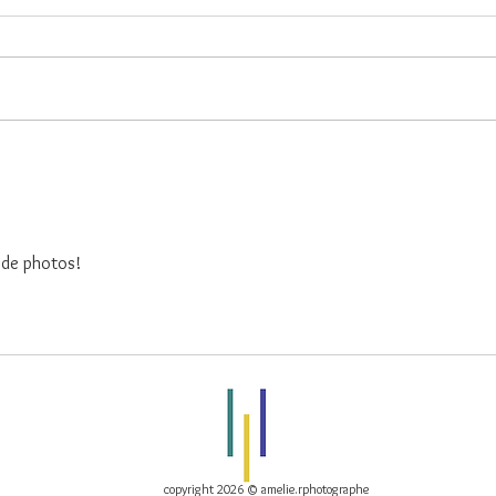
Te voilà
9 mo
e de photos!
copyright 2026 © amelie.rphotographe