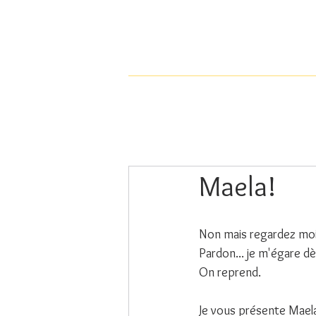
Maela!
Non mais regardez moi 
Pardon... je m'égare dè
On reprend.
Je vous présente Maela