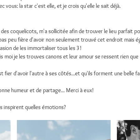
 vous: la star c'est elle, et je crois qu'elle le sait déjà.
es coquelicots, m'a sollicitée afin de trouver le lieu parfait p
pas peu fière d'avoir non seulement trouvé cet endroit mais é
casion de les immortaliser tous les 3!
is moi je les trouves canons et leur amour se ressent rien que 
 fier d'avoir l'autre à ses côtés...et qu'ils forment une belle fa
ne humeur et de partage... Merci à eux!
us inspirent quelles émotions?